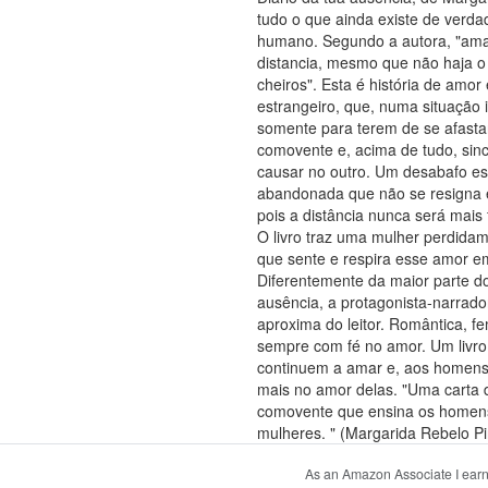
tudo o que ainda existe de verdad
humano. Segundo a autora, "ama
distancia, mesmo que não haja o c
cheiros". Esta é história de amo
estrangeiro, que, numa situação
somente para terem de se afastar.
comovente e, acima de tudo, sin
causar no outro. Um desabafo es
abandonada que não se resigna e
pois a distância nunca será mais
O livro traz uma mulher perdida
que sente e respira esse amor e
Diferentemente da maior parte d
ausência, a protagonista-narrador
aproxima do leitor. Romântica, fe
sempre com fé no amor. Um livro
continuem a amar e, aos homens
mais no amor delas. "Uma carta
comovente que ensina os homens
mulheres. " (Margarida Rebelo Pin
As an Amazon Associate I earn 