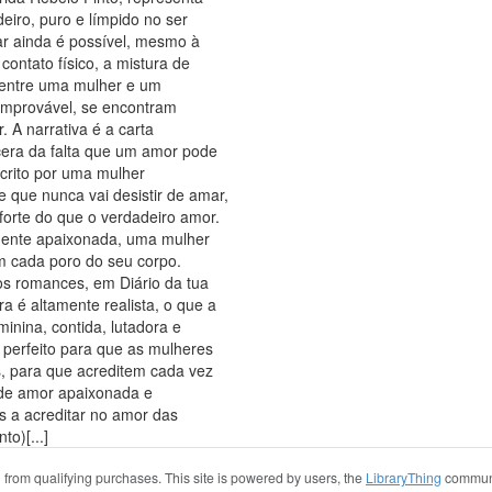
eiro, puro e límpido no ser
r ainda é possível, mesmo à
ontato físico, a mistura de
r entre uma mulher e um
 improvável, se encontram
 A narrativa é a carta
cera da falta que um amor pode
crito por uma mulher
 que nunca vai desistir de amar,
 forte do que o verdadeiro amor.
mente apaixonada, uma mulher
m cada poro do seu corpo.
os romances, em Diário da tua
a é altamente realista, o que a
minina, contida, lutadora e
 perfeito para que as mulheres
, para que acreditem cada vez
 de amor apaixonada e
 a acreditar no amor das
to)[...]
from qualifying purchases. This site is powered by users, the
LibraryThing
commun