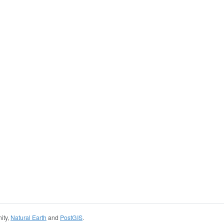
ity,
Natural Earth
and
PostGIS
.