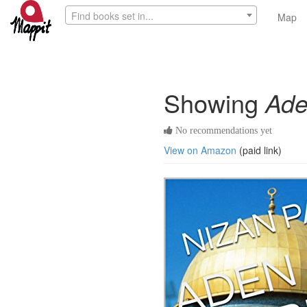
Find books set in...
Map
Showing
Ade
No recommendations yet
View on Amazon
(paid link)